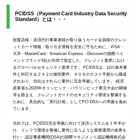
PCIDSS（Payment Card Industry Data Security
Standard）とは・・・
加盟店様・決済代行事業者様が取り扱うカード会員様のクレジ
ットカード情報・取り引き情報を安全に守るために、VISA・
JCB・MasterCard・American Express・Discoverの国際ペイ
メントブランド5社が共同で策定した、クレジット業界におけ
るグローバルセキュリティ基準です。 PCIDSSは、12の基本要
件と対応する２４２の個別要件、４０６のテスト手順から構成
されおり、当社はそれらに要件に完全準拠しています。 経済
産業省も2020年オリンピック・パラリンピック東京大会の開催
等を踏まえ、クレジットカードのセキュリティ環境を整備する
ために、具合的な「実行計画」としてPCI DSSへの準拠を進め
ています。
当社では、PCIDSS完全準拠に向けて決済システムを１年半か
け、インフラ環境を整備し要件に沿うような業務運用の改善を
行い、認定審査機関(QSA)の国際マネジメント認証機構株式会