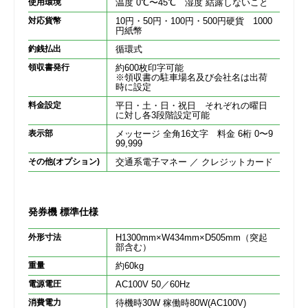
使用環境
温度 0℃〜45℃ 湿度 結露しないこと
対応貨幣
10円・50円・100円・500円硬貨 1000
円紙幣
釣銭払出
循環式
領収書発行
約600枚印字可能
※領収書の駐車場名及び会社名は出荷
時に設定
料金設定
平日・土・日・祝日 それぞれの曜日
に対し各3段階設定可能
表示部
メッセージ 全角16文字 料金 6桁 0〜9
99,999
その他(オプション)
交通系電子マネー ／ クレジットカード
発券機 標準仕様
外形寸法
H1300mm×W434mm×D505mm（突起
部含む）
重量
約60kg
電源電圧
AC100V 50／60Hz
消費電力
待機時30W 稼働時80W(AC100V)