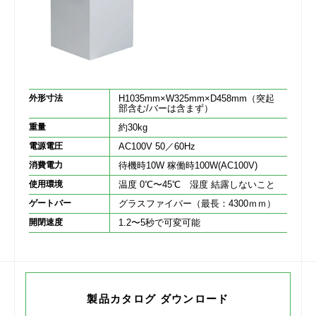
外形寸法
H1035mm×W325mm×D458mm（突起
部含む/バーは含まず）
重量
約30kg
電源電圧
AC100V 50／60Hz
消費電力
待機時10W 稼働時100W(AC100V)
使用環境
温度 0℃〜45℃ 湿度 結露しないこと
ゲートバー
グラスファイバー（最長：4300ｍｍ）
開閉速度
1.2〜5秒で可変可能
製品カタログ ダウンロード