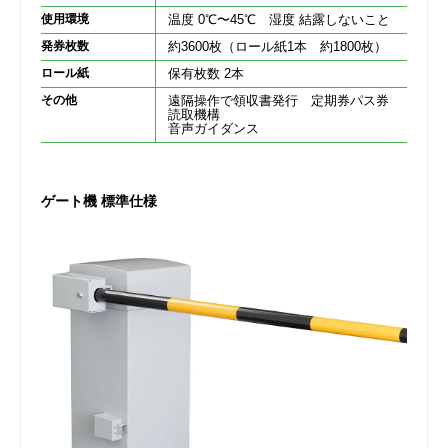
使用環境
温度 0℃〜45℃ 湿度 結露しないこと
発券枚数
約3600枚（ロール紙1本 約1800枚）
ロール紙
保有枚数 2本
その他
遠隔操作で領収書発行 定期券パス券
読取機構
音声ガイダンス
ゲート機 標準仕様