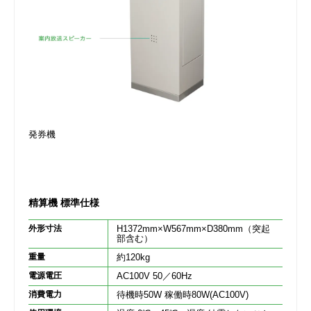
発券機
精算機 標準仕様
外形寸法
H1372mm×W567mm×D380mm（突起
部含む）
重量
約120kg
電源電圧
AC100V 50／60Hz
消費電力
待機時50W 稼働時80W(AC100V)